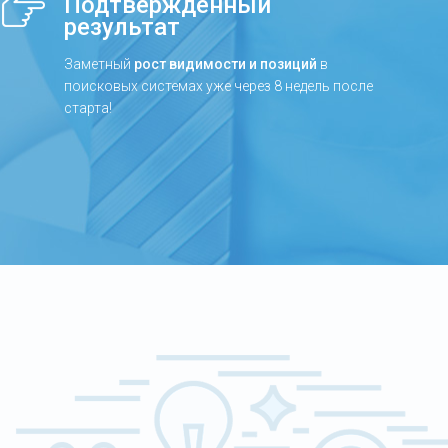
Подтвержденный
результат
Заметный
рост видимости и позиций
в
поисковых системах уже через 8 недель после
старта!