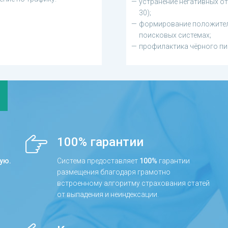
устранение негативных от
30);
формирование положител
поисковых системах;
профилактика чёрного пи
100% гарантии
ую.
Система предоставляет
100%
гарантии
размещения благодаря грамотно
встроенному алгоритму страхования статей
от выпадения и неиндексации.