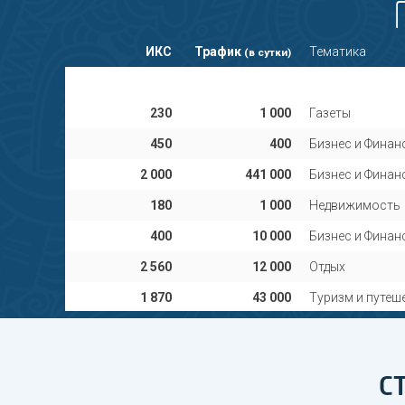
ИКС
Трафик
Тематика
(в сутки)
2 190
14 000
Бизнес и Финан
230
1 000
Газеты
450
400
Бизнес и Финан
2 000
441 000
Бизнес и Финан
180
1 000
Недвижимость
400
10 000
Бизнес и Финан
2 560
12 000
Отдых
1 870
43 000
Туризм и путеш
С