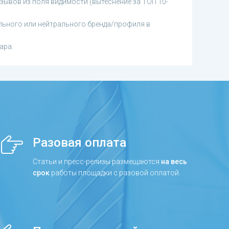
зывов из поля видимости (вытеснение за ТОП 10-
ьного или нейтрального бренда/профиля в
ара.
Разовая оплата
Статьи и пресс-релизы размещаются
на весь
срок
работы площадки с разовой оплатой.