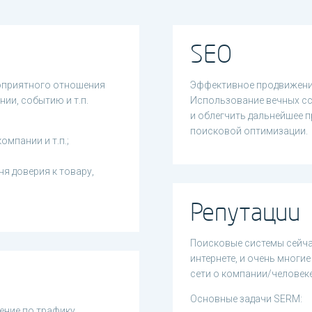
SEO
гоприятного отношения
Эффективное продвижение
нии, событию и т.п.
Использование вечных сс
и облегчить дальнейшее 
поисковой оптимизации.
омпании и т.п.;
я доверия к товару,
Репутации
Поисковые системы сейч
интернете, и очень мног
сети о компании/человеке
Основные задачи SERM:
ение по трафику.