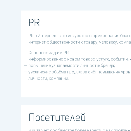
PR
PR в Интернете - это искусство формирования бла
интернет-общественности к товару, человеку, компа
Основные задачи PR:
информирование о новом товаре, услуге, событии, к
повышение узнаваемости личности/бренда;
увеличение объёма продаж за счёт повышения уровн
личности, компании.
Посетителей
В интернет сообществе более известно как продвиж