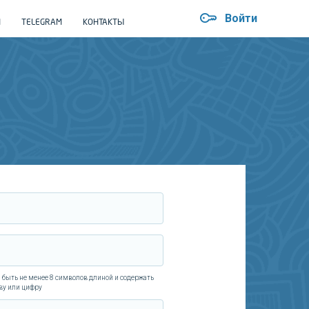
Войти
Й
TELEGRAM
КОНТАКТЫ
 быть не менее 8 символов длиной и содержать
ву или цифру