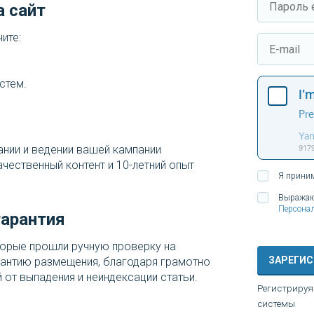
а сайт
ите:
стем.
нии и ведении вашей кампании
чественный контент и 10-летний опыт
Я прини
Выражаю
Персона
гарантия
торые прошли ручную проверку на
ЗАРЕГИ
рантию размещения, благодаря грамотно
 от выпадения и неиндексации статьи.
Регистрируя
системы