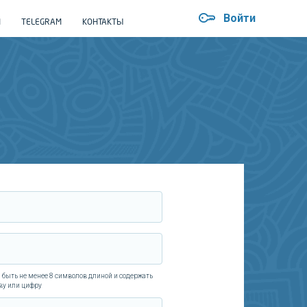
Войти
Й
TELEGRAM
КОНТАКТЫ
 быть не менее 8 символов длиной и содержать
ву или цифру