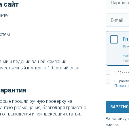
а сайт
ите:
стем.
нии и ведении вашей кампании
чественный контент и 10-летний опыт
Я прини
Выражаю
Персона
гарантия
торые прошли ручную проверку на
ЗАРЕГИ
рантию размещения, благодаря грамотно
 от выпадения и неиндексации статьи.
Регистрируя
системы